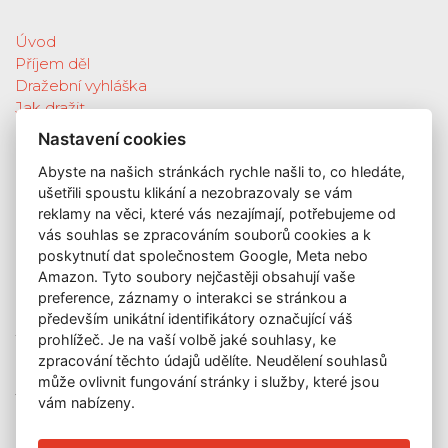
Úvod
Příjem děl
Dražební vyhláška
Jak dražit
Galerie
Nastavení cookies
Katalog vydražených děl
Abyste na našich stránkách rychle našli to, co hledáte,
O nás
ušetřili spoustu klikání a nezobrazovaly se vám
GDPR
reklamy na věci, které vás nezajímají, potřebujeme od
Kontakt
vás souhlas se zpracováním souborů cookies a k
KONTAKT
poskytnutí dat společnostem Google, Meta nebo
Amazon. Tyto soubory nejčastěji obsahují vaše
GALERIE LAZARSKÁ
preference, záznamy o interakci se stránkou a
Lazarská 7
především unikátní identifikátory označující váš
110 00 Praha 1
prohlížeč. Je na vaší volbě jaké souhlasy, ke
zpracování těchto údajů udělíte. Neudělení souhlasů
E-mail:
info@galerielazarska.cz
může ovlivnit fungování stránky i služby, které jsou
Telefon:
+420 222 523 739
vám nabízeny.
+420 603 284 668