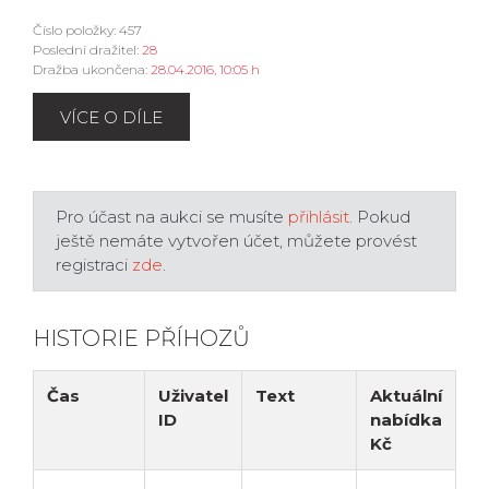
Číslo položky: 457
Poslední dražitel:
28
Dražba ukončena:
28.04.2016, 10:05 h
VÍCE O DÍLE
Pro účast na aukci se musíte
přihlásit
. Pokud
ještě nemáte vytvořen účet, můžete provést
registraci
zde
.
HISTORIE PŘÍHOZŮ