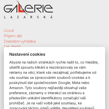
Úvod
Příjem děl
Dražební vyhláška
Jak dražit
Galerie
Nastavení cookies
Katalog vydražených děl
Abyste na našich stránkách rychle našli to, co hledáte,
O nás
ušetřili spoustu klikání a nezobrazovaly se vám
GDPR
reklamy na věci, které vás nezajímají, potřebujeme od
Kontakt
vás souhlas se zpracováním souborů cookies a k
KONTAKT
poskytnutí dat společnostem Google, Meta nebo
Amazon. Tyto soubory nejčastěji obsahují vaše
GALERIE LAZARSKÁ
preference, záznamy o interakci se stránkou a
Lazarská 7
především unikátní identifikátory označující váš
110 00 Praha 1
prohlížeč. Je na vaší volbě jaké souhlasy, ke
zpracování těchto údajů udělíte. Neudělení souhlasů