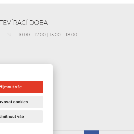
TEVÍRACÍ DOBA
 – Pá:
10:00 – 12:00 | 13:00 – 18:00
Přijmout vše
avovat cookies
dmítnout vše
Galerie La