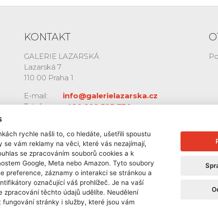
KONTAKT
O
GALERIE LAZARSKÁ
Po
Lazarská 7
110 00 Praha 1
E-mail:
info@galerielazarska.cz
Telefon:
+420 222 523 739
+420 603 284 668
s
kách rychle našli to, co hledáte, ušetřili spoustu
y se vám reklamy na věci, které vás nezajímají,
ouhlas se zpracováním souborů cookies a k
čnostem Google, Meta nebo Amazon. Tyto soubory
Spr
še preference, záznamy o interakci se stránkou a
ntifikátory označující váš prohlížeč. Je na vaší
O
e zpracování těchto údajů udělíte. Neudělení
 fungování stránky i služby, které jsou vám