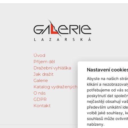
Úvod
Příjem děl
Dražební vyhláška
Nastavení cookie
Jak dražit
Abyste na našich strán
Galerie
klikání a nezobrazoval
Katalog vydražených děl
potřebujeme od vás s
O nás
poskytnutí dat spole
GDPR
nejčastěji obsahují va
Kontakt
především unikátní ide
volbě jaké souhlasy, k
souhlasů může ovlivnit
nabízeny.