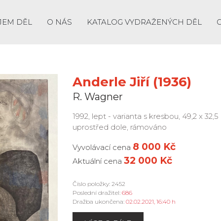
JEM DĚL
O NÁS
KATALOG VYDRAŽENÝCH DĚL
Anderle Jiří (1936)
R. Wagner
1992, lept - varianta s kresbou, 49,2 x 3
uprostřed dole, rámováno
8 000 Kč
Vyvolávací cena
32 000 Kč
Aktuální cena
Číslo položky: 2452
Poslední dražitel:
686
Dražba ukončena:
02.02.2021, 16:40 h