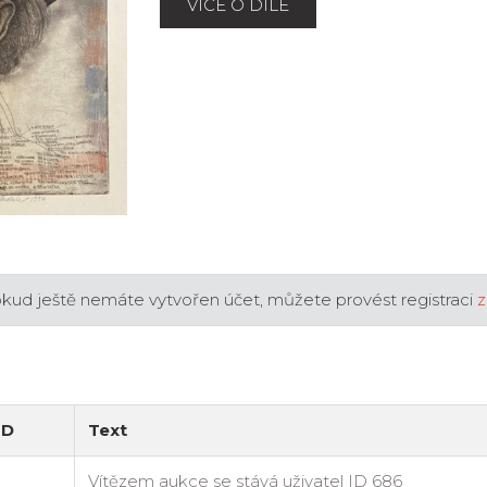
VÍCE O DÍLE
okud ještě nemáte vytvořen účet, můžete provést registraci