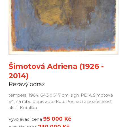
Šimotová Adriena (1926 -
2014)
Rezavý odraz
tempera, 1964, 64,3 x 51,7 cm, sign. PD A.Šimotová
64, na rubu popis autorkou. Pochází z pozůstalosti
ak. J. Kotalíka.
95 000 Kč
Vyvolávací cena
230 000 Kč