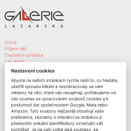
Úvod
Příjem děl
Dražební vyhláška
Jak dražit
Galerie
Nastavení cookies
Katalog vydražených děl
Abyste na našich stránkách rychle našli to, co hledáte,
O nás
ušetřili spoustu klikání a nezobrazovaly se vám
GDPR
reklamy na věci, které vás nezajímají, potřebujeme od
Kontakt
vás souhlas se zpracováním souborů cookies a k
KONTAKT
poskytnutí dat společnostem Google, Meta nebo
Amazon. Tyto soubory nejčastěji obsahují vaše
GALERIE LAZARSKÁ
preference, záznamy o interakci se stránkou a
Lazarská 7
především unikátní identifikátory označující váš
prohlížeč. Je na vaší volbě jaké souhlasy, ke
110 00 Praha 1