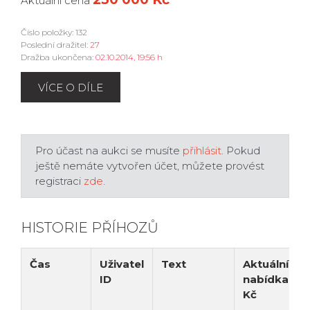
Aktuální cena
Číslo položky: 132
Poslední dražitel:
27
Dražba ukončena:
02.10.2014, 19:56 h
VÍCE O DÍLE
Pro účast na aukci se musíte
přihlásit
. Pokud
ještě nemáte vytvořen účet, můžete provést
registraci
zde
.
HISTORIE PŘÍHOZŮ