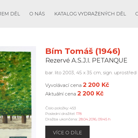
JEM DĚL
O NÁS
KATALOG VYDRAŽENÝCH DĚL
Bím Tomáš (1946)
Rezervé A.S.J.I. PETANQUE
bar. lito 2003, 45 x 35 cm, sign. uprostř
2 200 Kč
Vyvolávací cena
2 200 Kč
Aktuální cena
Číslo položky: 453
Poslední dražitel:
178
Dražba ukončena:
28.04.2016, 09:45 h
VÍCE O DÍLE