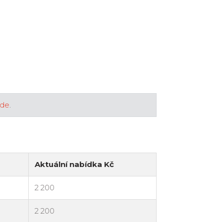
zde
.