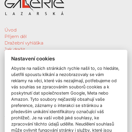
Úvod
Příjem děl
Dražební vyhláška
Jak dražit
Galerie
Nastavení cookies
Katalog vydražených děl
Abyste na našich stránkách rychle našli to, co hledáte,
O nás
ušetřili spoustu klikání a nezobrazovaly se vám
GDPR
reklamy na věci, které vás nezajímají, potřebujeme od
Kontakt
vás souhlas se zpracováním souborů cookies a k
KONTAKT
poskytnutí dat společnostem Google, Meta nebo
Amazon. Tyto soubory nejčastěji obsahují vaše
GALERIE LAZARSKÁ
preference, záznamy o interakci se stránkou a
Lazarská 7
především unikátní identifikátory označující váš
prohlížeč. Je na vaší volbě jaké souhlasy, ke
110 00 Praha 1
zpracování těchto údajů udělíte. Neudělení souhlasů
E-mail:
info@galerielazarska.cz
může ovlivnit fungování stránky i služby, které jsou