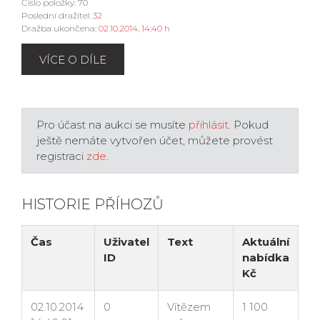
Číslo položky: 70
Poslední dražitel:
32
Dražba ukončena:
02.10.2014, 14:40 h
VÍCE O DÍLE
Pro účast na aukci se musíte
přihlásit
. Pokud
ještě nemáte vytvořen účet, můžete provést
registraci
zde
.
HISTORIE PŘÍHOZŮ