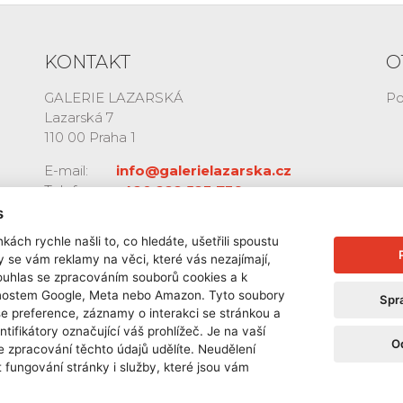
KONTAKT
O
GALERIE LAZARSKÁ
Po
Lazarská 7
110 00 Praha 1
E-mail:
info@galerielazarska.cz
Telefon:
+420 222 523 739
+420 603 284 668
s
kách rychle našli to, co hledáte, ušetřili spoustu
y se vám reklamy na věci, které vás nezajímají,
ouhlas se zpracováním souborů cookies a k
čnostem Google, Meta nebo Amazon. Tyto soubory
Spr
še preference, záznamy o interakci se stránkou a
ntifikátory označující váš prohlížeč. Je na vaší
O
e zpracování těchto údajů udělíte. Neudělení
 fungování stránky i služby, které jsou vám