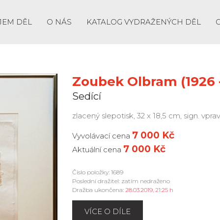
JEM DĚL
O NÁS
KATALOG VYDRAŽENÝCH DĚL
Zoubek Olbram (1926 -
Sedící
zlacený slepotisk, 32 x 18,5 cm, sign. vpra
7 000 Kč
Vyvolávací cena
7 000 Kč
Aktuální cena
Číslo položky: 1689
Poslední dražitel: zatím nedraženo
Dražba ukončena:
28.03.2019, 21:25 h
VÍCE O DÍLE