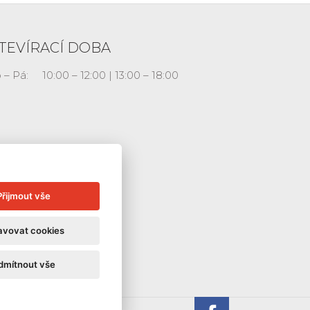
TEVÍRACÍ DOBA
 – Pá:
10:00 – 12:00 | 13:00 – 18:00
Přijmout vše
avovat cookies
dmítnout vše
Galerie La