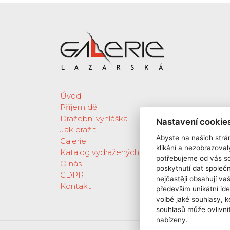
Úvod
Příjem děl
Dražební vyhláška
Nastavení cookie
Jak dražit
Abyste na našich strán
Galerie
klikání a nezobrazoval
Katalog vydražených děl
potřebujeme od vás s
O nás
poskytnutí dat spole
GDPR
nejčastěji obsahují va
Kontakt
především unikátní ide
volbě jaké souhlasy, k
souhlasů může ovlivnit
nabízeny.