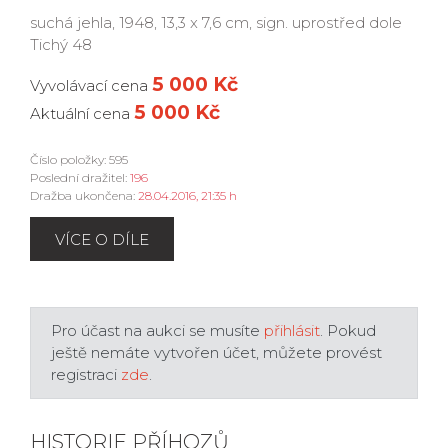
suchá jehla, 1948, 13,3 x 7,6 cm, sign. uprostřed dole
Tichý 48
5 000 Kč
Vyvolávací cena
5 000 Kč
Aktuální cena
Číslo položky: 595
Poslední dražitel:
196
Dražba ukončena:
28.04.2016, 21:35 h
VÍCE O DÍLE
Pro účast na aukci se musíte
přihlásit
. Pokud
ještě nemáte vytvořen účet, můžete provést
registraci
zde
.
HISTORIE PŘÍHOZŮ