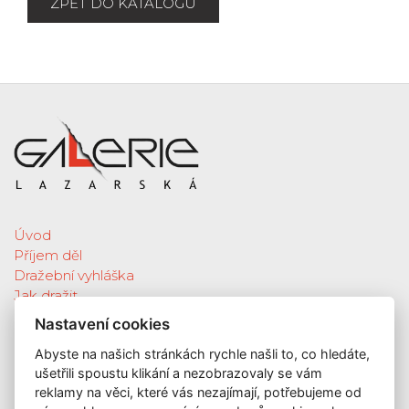
ZPĚT DO KATALOGU
Úvod
Příjem děl
Dražební vyhláška
Jak dražit
Galerie
Nastavení cookies
Katalog vydražených děl
Abyste na našich stránkách rychle našli to, co hledáte,
O nás
ušetřili spoustu klikání a nezobrazovaly se vám
GDPR
reklamy na věci, které vás nezajímají, potřebujeme od
Kontakt