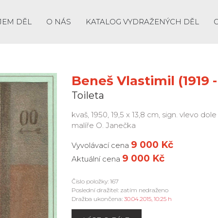
JEM DĚL
O NÁS
KATALOG VYDRAŽENÝCH DĚL
Beneš Vlastimil (1919 -
Toileta
kvaš, 1950, 19,5 x 13,8 cm, sign. vlevo dol
malíře O. Janečka
9 000 Kč
Vyvolávací cena
9 000 Kč
Aktuální cena
Číslo položky: 167
Poslední dražitel: zatím nedraženo
Dražba ukončena:
30.04.2015, 10:25 h