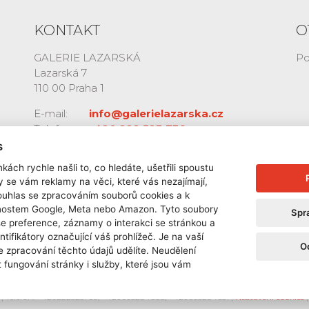
KONTAKT
O
GALERIE LAZARSKÁ
Po
Lazarská 7
110 00 Praha 1
E-mail:
info@galerielazarska.cz
Telefon:
+420 222 523 739
+420 603 284 668
s
kách rychle našli to, co hledáte, ušetřili spoustu
y se vám reklamy na věci, které vás nezajímají,
ouhlas se zpracováním souborů cookies a k
čnostem Google, Meta nebo Amazon. Tyto soubory
Spr
še preference, záznamy o interakci se stránkou a
ntifikátory označující váš prohlížeč. Je na vaší
O
e zpracování těchto údajů udělíte. Neudělení
 fungování stránky i služby, které jsou vám
| Telefon: +420222523739, +420603284668, +420603284651 |
Nastavení cookies
|