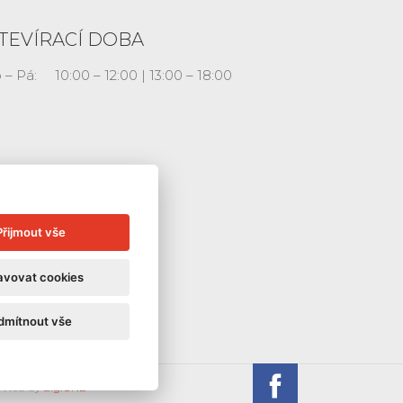
TEVÍRACÍ DOBA
 – Pá:
10:00 – 12:00 | 13:00 – 18:00
Přijmout vše
avovat cookies
dmítnout vše
Galerie La
 Web by
digiONE