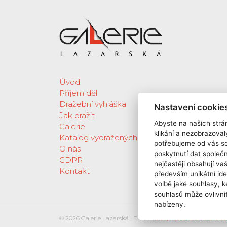
Úvod
Příjem děl
Dražební vyhláška
Nastavení cookie
Jak dražit
Abyste na našich strán
Galerie
klikání a nezobrazoval
Katalog vydražených děl
potřebujeme od vás s
O nás
poskytnutí dat spole
GDPR
nejčastěji obsahují va
Kontakt
především unikátní ide
volbě jaké souhlasy, k
souhlasů může ovlivnit
nabízeny.
© 2026 Galerie Lazarská | E-mail:
info@galerie-lazarska.cz