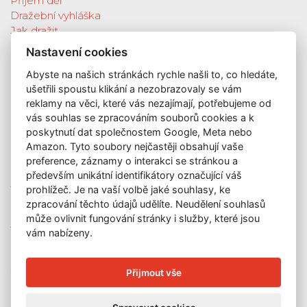
Příjem děl
Dražební vyhláška
Jak dražit
Galerie
Nastavení cookies
Katalog vydražených děl
Abyste na našich stránkách rychle našli to, co hledáte,
O nás
ušetřili spoustu klikání a nezobrazovaly se vám
GDPR
reklamy na věci, které vás nezajímají, potřebujeme od
Kontakt
vás souhlas se zpracováním souborů cookies a k
KONTAKT
poskytnutí dat společnostem Google, Meta nebo
Amazon. Tyto soubory nejčastěji obsahují vaše
GALERIE LAZARSKÁ
preference, záznamy o interakci se stránkou a
Lazarská 7
především unikátní identifikátory označující váš
prohlížeč. Je na vaší volbě jaké souhlasy, ke
110 00 Praha 1
zpracování těchto údajů udělíte. Neudělení souhlasů
E-mail:
info@galerielazarska.cz
může ovlivnit fungování stránky i služby, které jsou
Telefon:
+420 222 523 739
vám nabízeny.
+420 603 284 668
OTEVÍRACÍ DOBA
Přijmout vše
Po – Pá:
10:00 – 12:00 | 13:00 – 18:00