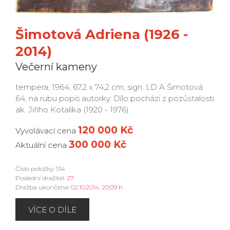
Šimotová Adriena (1926 -
2014)
Večerní kameny
tempera, 1964, 67,2 x 74,2 cm, sign. LD A.Šimotová
64, na rubu popis autorky. Dílo pochází z pozůstalosti
ak. Jiřího Kotalíka (1920 - 1976)
120 000 Kč
Vyvolávací cena
300 000 Kč
Aktuální cena
Číslo položky: 134
Poslední dražitel:
27
Dražba ukončena:
02.10.2014, 20:09 h
VÍCE O DÍLE