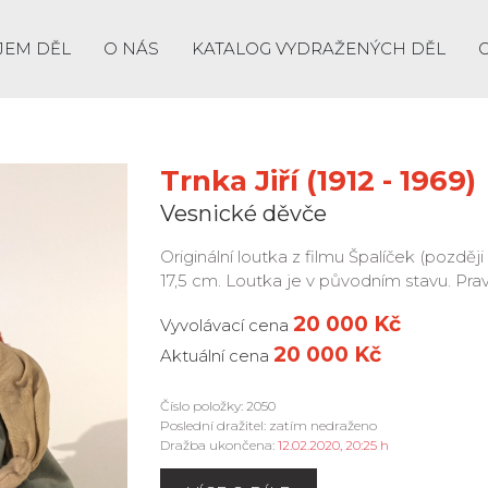
JEM DĚL
O NÁS
KATALOG VYDRAŽENÝCH DĚL
Trnka Jiří (1912 - 1969)
Vesnické děvče
Originální loutka z filmu Špalíček (pozdě
17,5 cm. Loutka je v původním stavu. Pra
20 000 Kč
Vyvolávací cena
20 000 Kč
Aktuální cena
Číslo položky: 2050
Poslední dražitel: zatím nedraženo
Dražba ukončena:
12.02.2020, 20:25 h