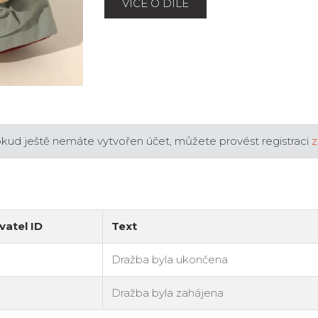
VÍCE O DÍLE
okud ještě nemáte vytvořen účet, můžete provést registraci