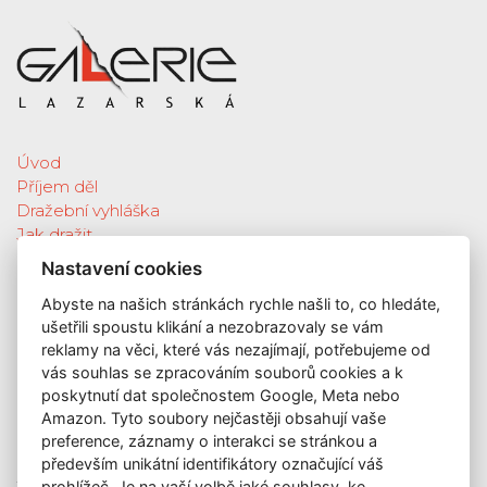
Úvod
Příjem děl
Dražební vyhláška
Jak dražit
Galerie
Nastavení cookies
Katalog vydražených děl
Abyste na našich stránkách rychle našli to, co hledáte,
O nás
ušetřili spoustu klikání a nezobrazovaly se vám
GDPR
reklamy na věci, které vás nezajímají, potřebujeme od
Kontakt
vás souhlas se zpracováním souborů cookies a k
KONTAKT
poskytnutí dat společnostem Google, Meta nebo
Amazon. Tyto soubory nejčastěji obsahují vaše
GALERIE LAZARSKÁ
preference, záznamy o interakci se stránkou a
Lazarská 7
především unikátní identifikátory označující váš
prohlížeč. Je na vaší volbě jaké souhlasy, ke