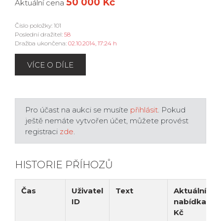
50 000 Kč
Aktuální cena
Číslo položky: 101
Poslední dražitel:
58
Dražba ukončena:
02.10.2014, 17:24 h
VÍCE O DÍLE
Pro účast na aukci se musíte
přihlásit
. Pokud
ještě nemáte vytvořen účet, můžete provést
registraci
zde
.
HISTORIE PŘÍHOZŮ