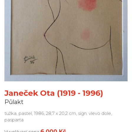
Janeček Ota (1919 - 1996)
Půlakt
tužka, pastel, 1986, 28,7 x 20,2 cm, sign. vlevo dole,
pasparta
6 000 Kč
Vyvolávací cena