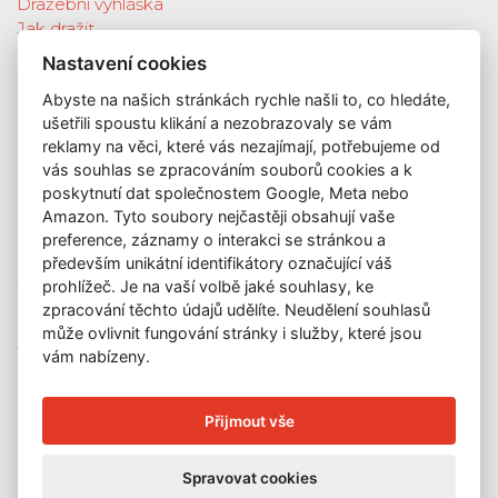
Dražební vyhláška
Jak dražit
Galerie
Nastavení cookies
Katalog vydražených děl
Abyste na našich stránkách rychle našli to, co hledáte,
O nás
ušetřili spoustu klikání a nezobrazovaly se vám
GDPR
reklamy na věci, které vás nezajímají, potřebujeme od
Kontakt
vás souhlas se zpracováním souborů cookies a k
KONTAKT
poskytnutí dat společnostem Google, Meta nebo
Amazon. Tyto soubory nejčastěji obsahují vaše
GALERIE LAZARSKÁ
preference, záznamy o interakci se stránkou a
Lazarská 7
především unikátní identifikátory označující váš
prohlížeč. Je na vaší volbě jaké souhlasy, ke
110 00 Praha 1
zpracování těchto údajů udělíte. Neudělení souhlasů
E-mail:
info@galerielazarska.cz
může ovlivnit fungování stránky i služby, které jsou
Telefon:
+420 222 523 739
vám nabízeny.
+420 603 284 668
OTEVÍRACÍ DOBA
Přijmout vše
Po – Pá:
10:00 – 12:00 | 13:00 – 18:00
Spravovat cookies