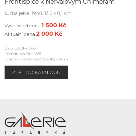
Frontispice k Nervalovým Chimérám
suchá jehla, 1948, 13,6 x 8,1 cm,
1 500 Kč
Vyvolávací cena
2 000 Kč
Aktuální cena
Číslo položky: 1350
Poslední dražitel: 265
Dražba ukončena: 03.05.2018, 20:43 h
ZPĚT DO KATALOGU