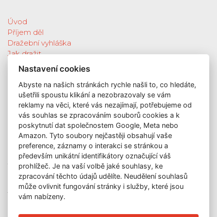
Úvod
Příjem děl
Dražební vyhláška
Jak dražit
Galerie
Nastavení cookies
Katalog vydražených děl
Abyste na našich stránkách rychle našli to, co hledáte,
O nás
ušetřili spoustu klikání a nezobrazovaly se vám
GDPR
reklamy na věci, které vás nezajímají, potřebujeme od
Kontakt
vás souhlas se zpracováním souborů cookies a k
KONTAKT
poskytnutí dat společnostem Google, Meta nebo
Amazon. Tyto soubory nejčastěji obsahují vaše
GALERIE LAZARSKÁ
preference, záznamy o interakci se stránkou a
Lazarská 7
především unikátní identifikátory označující váš
prohlížeč. Je na vaší volbě jaké souhlasy, ke
110 00 Praha 1
zpracování těchto údajů udělíte. Neudělení souhlasů
E-mail:
info@galerielazarska.cz
může ovlivnit fungování stránky i služby, které jsou
Telefon:
+420 222 523 739
vám nabízeny.
+420 603 284 668