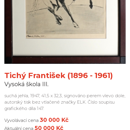
Tichý František (1896 - 1961)
Vysoká škola III.
suchá jehla, 1947, 41,5 x 32,3, signováno perem vlevo dole,
autorský tisk bez vtlačené značky ELK. Číslo soupisu
grafického díla 147.
30 000 Kč
Vyvolávací cena
50 000 Kč
Aktuální cena