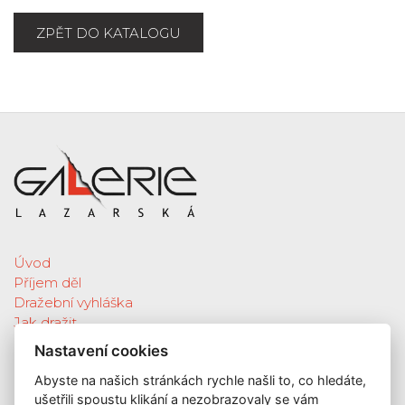
ZPĚT DO KATALOGU
Úvod
Příjem děl
Dražební vyhláška
Jak dražit
Galerie
Nastavení cookies
Katalog vydražených děl
Abyste na našich stránkách rychle našli to, co hledáte,
O nás
ušetřili spoustu klikání a nezobrazovaly se vám
GDPR