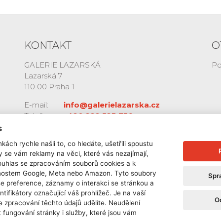
KONTAKT
O
GALERIE LAZARSKÁ
Po
Lazarská 7
110 00 Praha 1
E-mail:
info@galerielazarska.cz
Telefon:
+420 222 523 739
+420 603 284 668
s
kách rychle našli to, co hledáte, ušetřili spoustu
y se vám reklamy na věci, které vás nezajímají,
ouhlas se zpracováním souborů cookies a k
čnostem Google, Meta nebo Amazon. Tyto soubory
Spr
še preference, záznamy o interakci se stránkou a
ntifikátory označující váš prohlížeč. Je na vaší
O
e zpracování těchto údajů udělíte. Neudělení
 fungování stránky i služby, které jsou vám