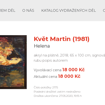
JEM DĚL
O NÁS
KATALOG VYDRAŽENÝCH DĚL
Květ Martin (1981)
Helena
akryl na plátně, 2018, 65 x 100 cm, signo
rubu popis autorem
18 000 Kč
Vyvolávací cena
18 000 Kč
Aktuální cena
Číslo položky: 2175
Poslední dražitel: zatím nedraženo
Dražba ukončena: 27.05.2020, 19:15 h