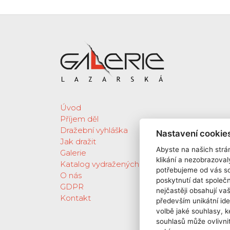
Úvod
Příjem děl
Dražební vyhláška
Nastavení cookie
Jak dražit
Abyste na našich strán
Galerie
klikání a nezobrazoval
Katalog vydražených děl
potřebujeme od vás s
O nás
poskytnutí dat spole
GDPR
nejčastěji obsahují va
Kontakt
především unikátní ide
volbě jaké souhlasy, k
souhlasů může ovlivnit