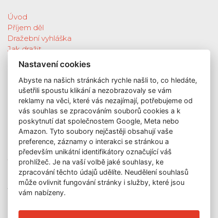
Úvod
Příjem děl
Dražební vyhláška
Jak dražit
Galerie
Nastavení cookies
Katalog vydražených děl
Abyste na našich stránkách rychle našli to, co hledáte,
O nás
ušetřili spoustu klikání a nezobrazovaly se vám
GDPR
reklamy na věci, které vás nezajímají, potřebujeme od
Kontakt
vás souhlas se zpracováním souborů cookies a k
KONTAKT
poskytnutí dat společnostem Google, Meta nebo
Amazon. Tyto soubory nejčastěji obsahují vaše
GALERIE LAZARSKÁ
preference, záznamy o interakci se stránkou a
Lazarská 7
především unikátní identifikátory označující váš
prohlížeč. Je na vaší volbě jaké souhlasy, ke
110 00 Praha 1
zpracování těchto údajů udělíte. Neudělení souhlasů
E-mail:
info@galerielazarska.cz
může ovlivnit fungování stránky i služby, které jsou
Telefon:
+420 222 523 739
vám nabízeny.
+420 603 284 668