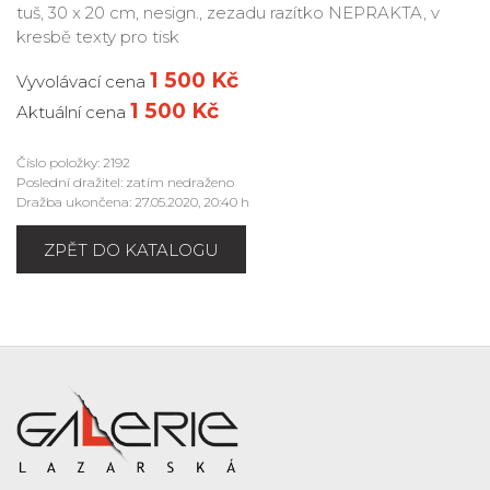
tuš, 30 x 20 cm, nesign., zezadu razítko NEPRAKTA, v
kresbě texty pro tisk
1 500 Kč
Vyvolávací cena
1 500 Kč
Aktuální cena
Číslo položky: 2192
Poslední dražitel: zatím nedraženo
Dražba ukončena: 27.05.2020, 20:40 h
ZPĚT DO KATALOGU