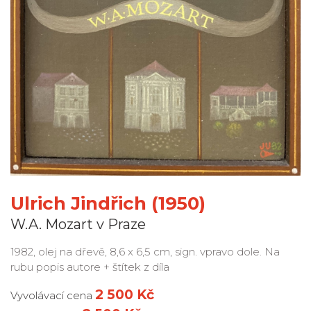
Ulrich Jindřich (1950)
W.A. Mozart v Praze
1982, olej na dřevě, 8,6 x 6,5 cm, sign. vpravo dole. Na
rubu popis autore + štítek z díla
2 500 Kč
Vyvolávací cena