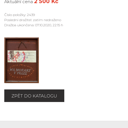
2 500 Kč
Aktuální cena
Číslo položky: 2439
Poslední dražitel: zatím nedraženo
Dražba ukončena: 07.10.2020, 22:15 h
ZPĚT DO KATALOGU