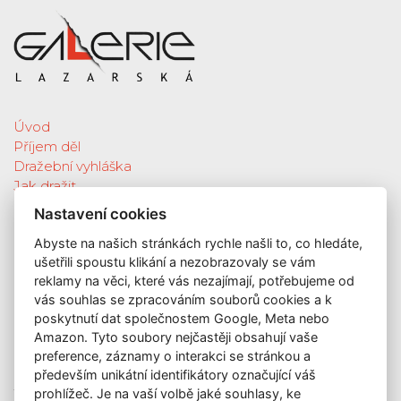
Úvod
Příjem děl
Dražební vyhláška
Jak dražit
Galerie
Nastavení cookies
Katalog vydražených děl
Abyste na našich stránkách rychle našli to, co hledáte,
O nás
ušetřili spoustu klikání a nezobrazovaly se vám
GDPR
reklamy na věci, které vás nezajímají, potřebujeme od
Kontakt
vás souhlas se zpracováním souborů cookies a k
KONTAKT
poskytnutí dat společnostem Google, Meta nebo
Amazon. Tyto soubory nejčastěji obsahují vaše
GALERIE LAZARSKÁ
preference, záznamy o interakci se stránkou a
Lazarská 7
především unikátní identifikátory označující váš
110 00 Praha 1
prohlížeč. Je na vaší volbě jaké souhlasy, ke