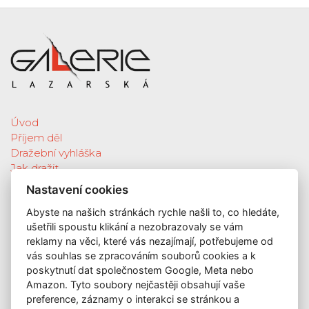
Úvod
Příjem děl
Dražební vyhláška
Jak dražit
Galerie
Nastavení cookies
Katalog vydražených děl
Abyste na našich stránkách rychle našli to, co hledáte,
O nás
ušetřili spoustu klikání a nezobrazovaly se vám
GDPR
reklamy na věci, které vás nezajímají, potřebujeme od
Kontakt
vás souhlas se zpracováním souborů cookies a k
KONTAKT
poskytnutí dat společnostem Google, Meta nebo
Amazon. Tyto soubory nejčastěji obsahují vaše
GALERIE LAZARSKÁ
preference, záznamy o interakci se stránkou a