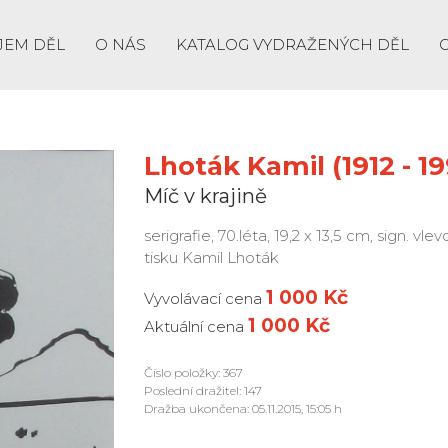
JEM DĚL
O NÁS
KATALOG VYDRAŽENÝCH DĚL
Lhoták Kamil (1912 - 1
Míč v krajině
serigrafie, 70.léta, 19,2 x 13,5 cm, sign. vl
tisku Kamil Lhoták
1 000 Kč
Vyvolávací cena
1 000 Kč
Aktuální cena
Číslo položky: 367
Poslední dražitel: 147
Dražba ukončena: 05.11.2015, 15:05 h