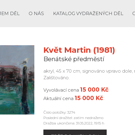
JEM DĚL
O NÁS
KATALOG VYDRAŽENÝCH DĚL
Květ Martin (1981)
Benátské předměstí
akryl, 45 x 70 cm, signováno vpravo dole,
Zalištováno.
15 000 Kč
Vyvolávací cena
15 000 Kč
Aktuální cena
Číslo položky: 3274
Poslední dražitel: zatím nedraženo
Dražba ukončena: 31.05.2022, 19:15 h