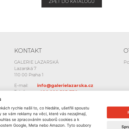
ZPĚT DO KATALOGU
KONTAKT
O
GALERIE LAZARSKÁ
Po
Lazarská 7
110 00 Praha 1
E-mail:
info@galerielazarska.cz
Telefon:
+420 222 523 739
+420 603 284 668
s
kách rychle našli to, co hledáte, ušetřili spoustu
y se vám reklamy na věci, které vás nezajímají,
ouhlas se zpracováním souborů cookies a k
čnostem Google, Meta nebo Amazon. Tyto soubory
Spr