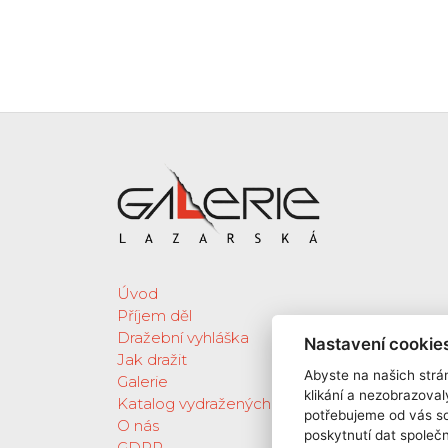
Úvod
Příjem děl
Dražební vyhláška
Nastavení cookie
Jak dražit
Abyste na našich strán
Galerie
klikání a nezobrazoval
Katalog vydražených děl
potřebujeme od vás s
O nás
poskytnutí dat spole
GDPR