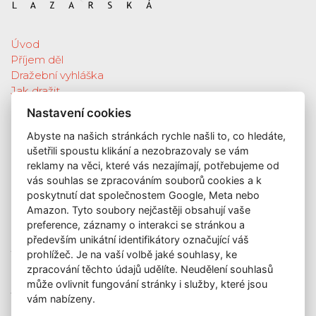
Úvod
Příjem děl
Dražební vyhláška
Jak dražit
Galerie
Nastavení cookies
Katalog vydražených děl
Abyste na našich stránkách rychle našli to, co hledáte,
O nás
ušetřili spoustu klikání a nezobrazovaly se vám
GDPR
reklamy na věci, které vás nezajímají, potřebujeme od
Kontakt
vás souhlas se zpracováním souborů cookies a k
KONTAKT
poskytnutí dat společnostem Google, Meta nebo
Amazon. Tyto soubory nejčastěji obsahují vaše
GALERIE LAZARSKÁ
preference, záznamy o interakci se stránkou a
Lazarská 7
především unikátní identifikátory označující váš
110 00 Praha 1
prohlížeč. Je na vaší volbě jaké souhlasy, ke
zpracování těchto údajů udělíte. Neudělení souhlasů
E-mail:
info@galerielazarska.cz
může ovlivnit fungování stránky i služby, které jsou
Telefon:
+420 222 523 739
vám nabízeny.
+420 603 284 668