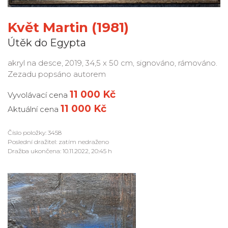
Květ Martin (1981)
Útěk do Egypta
akryl na desce, 2019, 34,5 x 50 cm, signováno, rámováno.
Zezadu popsáno autorem
11 000 Kč
Vyvolávací cena
11 000 Kč
Aktuální cena
Číslo položky: 3458
Poslední dražitel: zatím nedraženo
Dražba ukončena: 10.11.2022, 20:45 h