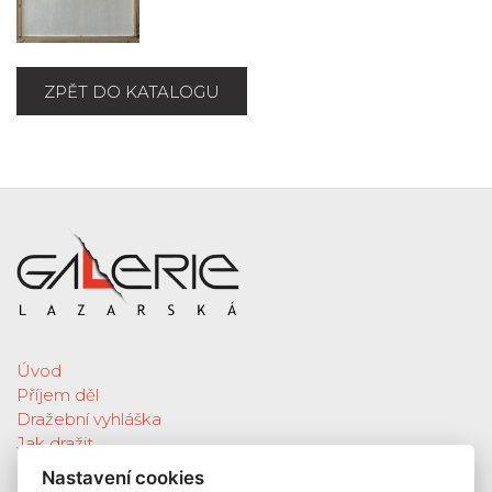
ZPĚT DO KATALOGU
Úvod
Příjem děl
Dražební vyhláška
Jak dražit
Galerie
Nastavení cookies
Katalog vydražených děl