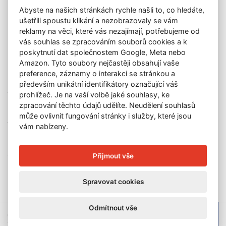
Abyste na našich stránkách rychle našli to, co hledáte,
O nás
ušetřili spoustu klikání a nezobrazovaly se vám
GDPR
reklamy na věci, které vás nezajímají, potřebujeme od
Kontakt
vás souhlas se zpracováním souborů cookies a k
KONTAKT
poskytnutí dat společnostem Google, Meta nebo
Amazon. Tyto soubory nejčastěji obsahují vaše
GALERIE LAZARSKÁ
preference, záznamy o interakci se stránkou a
Lazarská 7
především unikátní identifikátory označující váš
110 00 Praha 1
prohlížeč. Je na vaší volbě jaké souhlasy, ke
zpracování těchto údajů udělíte. Neudělení souhlasů
E-mail:
info@galerielazarska.cz
může ovlivnit fungování stránky i služby, které jsou
Telefon:
+420 222 523 739
vám nabízeny.
+420 603 284 668
OTEVÍRACÍ DOBA
Přijmout vše
Po – Pá:
10:00 – 12:00 | 13:00 – 18:00
Spravovat cookies
Odmítnout vše
© 2026 Galerie Lazarská | E-mail:
info@galerie-lazarska.cz
|
Telefon: +420222523739, +420603284668, +420603284651 |