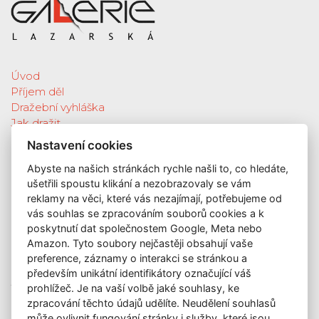
Úvod
Příjem děl
Dražební vyhláška
Jak dražit
Galerie
Nastavení cookies
Katalog vydražených děl
Abyste na našich stránkách rychle našli to, co hledáte,
O nás
ušetřili spoustu klikání a nezobrazovaly se vám
GDPR
reklamy na věci, které vás nezajímají, potřebujeme od
Kontakt
vás souhlas se zpracováním souborů cookies a k
KONTAKT
poskytnutí dat společnostem Google, Meta nebo
Amazon. Tyto soubory nejčastěji obsahují vaše
GALERIE LAZARSKÁ
preference, záznamy o interakci se stránkou a
Lazarská 7
především unikátní identifikátory označující váš
prohlížeč. Je na vaší volbě jaké souhlasy, ke
110 00 Praha 1
zpracování těchto údajů udělíte. Neudělení souhlasů
E-mail:
info@galerielazarska.cz
může ovlivnit fungování stránky i služby, které jsou