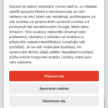
Katalog vydražených děl
Abyste na našich stránkách rychle našli to, co hledáte,
O nás
ušetřili spoustu klikání a nezobrazovaly se vám
GDPR
reklamy na věci, které vás nezajímají, potřebujeme od
Kontakt
vás souhlas se zpracováním souborů cookies a k
KONTAKT
poskytnutí dat společnostem Google, Meta nebo
Amazon. Tyto soubory nejčastěji obsahují vaše
GALERIE LAZARSKÁ
preference, záznamy o interakci se stránkou a
Lazarská 7
především unikátní identifikátory označující váš
prohlížeč. Je na vaší volbě jaké souhlasy, ke
110 00 Praha 1
zpracování těchto údajů udělíte. Neudělení souhlasů
E-mail:
info@galerielazarska.cz
může ovlivnit fungování stránky i služby, které jsou
Telefon:
+420 222 523 739
vám nabízeny.
+420 603 284 668
OTEVÍRACÍ DOBA
Přijmout vše
Po – Pá:
10:00 – 12:00 | 13:00 – 18:00
Spravovat cookies
Odmítnout vše
© 2026 Galerie Lazarská | E-mail:
info@galerie-lazarska.cz
|