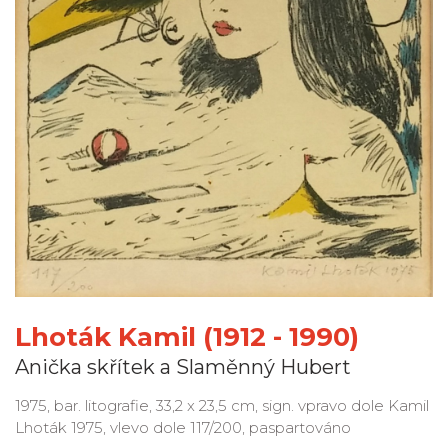
Lhoták Kamil (1912 - 1990)
Anička skřítek a Slaměnný Hubert
1975, bar. litografie, 33,2 x 23,5 cm, sign. vpravo dole Kamil
Lhoták 1975, vlevo dole 117/200, paspartováno