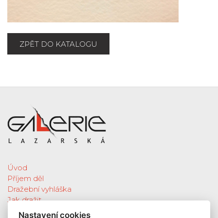
ZPĚT DO KATALOGU
Úvod
Příjem děl
Dražební vyhláška
Jak dražit
Galerie
Nastavení cookies