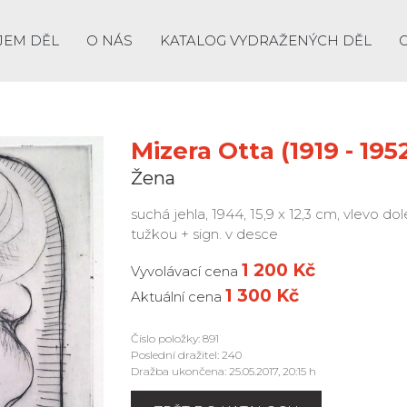
JEM DĚL
O NÁS
KATALOG VYDRAŽENÝCH DĚL
Mizera Otta (1919 - 195
Žena
suchá jehla, 1944, 15,9 x 12,3 cm, vlevo do
tužkou + sign. v desce
1 200 Kč
Vyvolávací cena
1 300 Kč
Aktuální cena
Číslo položky: 891
Poslední dražitel: 240
Dražba ukončena: 25.05.2017, 20:15 h