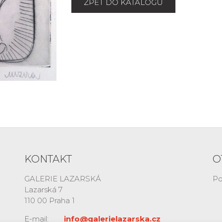
ZPĚT DO KATALOGU
KONTAKT
O
GALERIE LAZARSKÁ
Po
Lazarská 7
110 00 Praha 1
E-mail:
info@galerielazarska.cz